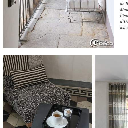
de B
Mon
l’im
d’Uz
ici,