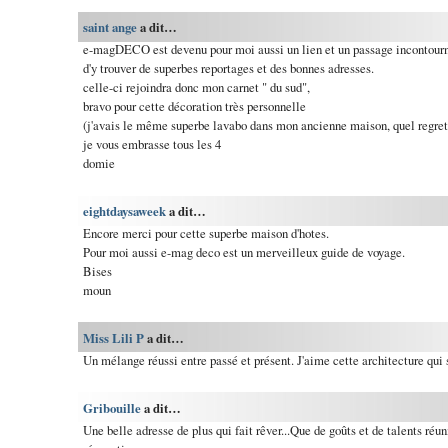
saint ange
a dit…
e-magDECO est devenu pour moi aussi un lien et un passage incontourna
d'y trouver de superbes reportages et des bonnes adresses.
celle-ci rejoindra donc mon carnet " du sud",
bravo pour cette décoration très personnelle
(j'avais le même superbe lavabo dans mon ancienne maison, quel regret q
je vous embrasse tous les 4
domie
eightdaysaweek
a dit…
Encore merci pour cette superbe maison d'hotes.
Pour moi aussi e-mag deco est un merveilleux guide de voyage.
Bises
moun
Miss Lili P
a dit…
Un mélange réussi entre passé et présent. J'aime cette architecture qui 
Gribouille
a dit…
Une belle adresse de plus qui fait rêver...Que de goûts et de talents réu