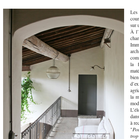
Les 
cour
sur 
À l’
cham
Imm
arch
comm
la 
maté
bien
d’e
agri
la m
mode
L’él
dans
à re
"
Pou
trop