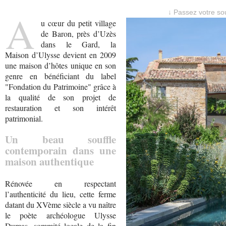
A
↓ Passez votre sou
u cœur du petit village
de Baron, près d’Uzès
dans le Gard, la
Maison d’Ulysse devient en 2009
une maison d’hôtes unique en son
genre en bénéficiant du label
"Fondation du Patrimoine" grâce à
la qualité de son projet de
restauration et son intérêt
patrimonial.
Un beau souffle
contemporain dans une
maison authentique
Rénovée en respectant
l’authenticité du lieu, cette ferme
datant du XVème siècle a vu naître
le poète archéologue Ulysse
Dumas, sommité locale de la fin