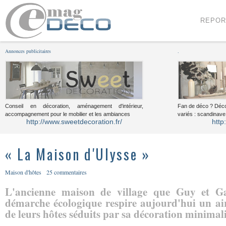
Menu
Voir le contenu
REPOR
Annonces publicitaires
.
Conseil en décoration, aménagement d'intérieur,
Fan de déco ? Déco
accompagnement pour le mobilier et les ambiances
variés : scandinave,
http://www.sweetdecoration.fr/
http
« La Maison d'Ulysse »
Maison d'hôtes
25 commentaires
L'ancienne maison de village que Guy et Ga
démarche écologique respire aujourd'hui un ai
de leurs hôtes séduits par sa décoration minimalis