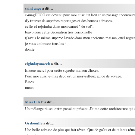
saint ange
a dit…
e-magDECO est devenu pour moi aussi un lien et un passage incontourna
d'y trouver de superbes reportages et des bonnes adresses.
celle-ci rejoindra donc mon carnet " du sud",
bravo pour cette décoration très personnelle
(j'avais le même superbe lavabo dans mon ancienne maison, quel regret q
je vous embrasse tous les 4
domie
eightdaysaweek
a dit…
Encore merci pour cette superbe maison d'hotes.
Pour moi aussi e-mag deco est un merveilleux guide de voyage.
Bises
moun
Miss Lili P
a dit…
Un mélange réussi entre passé et présent. J'aime cette architecture qui 
Gribouille
a dit…
Une belle adresse de plus qui fait rêver...Que de goûts et de talents réu