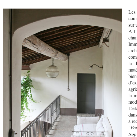
Les 
cour
sur 
À l’
cham
Imm
arch
comm
la 
maté
bien
d’e
agri
la m
mode
L’él
dans
à re
"
Pou
trop