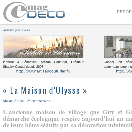
Menu
Voir le contenu
REPOR
Annonces publicitaires
.
Isabelle & Sébastien, Artisan Couturier, Créateur
Conseil en décor
Shabby-Casual depuis 2007
accompagnement pou
http://www.artisancouturier.fr/
http://w
« La Maison d'Ulysse »
Maison d'hôtes
25 commentaires
L'ancienne maison de village que Guy et Ga
démarche écologique respire aujourd'hui un ai
de leurs hôtes séduits par sa décoration minimalis