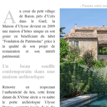
A
↓ Passez votre sou
u cœur du petit village
de Baron, près d’Uzès
dans le Gard, la
Maison d’Ulysse devient en 2009
une maison d’hôtes unique en son
genre en bénéficiant du label
"Fondation du Patrimoine" grâce à
la qualité de son projet de
restauration et son intérêt
patrimonial.
Un beau souffle
contemporain dans une
maison authentique
Rénovée en respectant
l’authenticité du lieu, cette ferme
datant du XVème siècle a vu naître
le poète archéologue Ulysse
Dumas, sommité locale de la fin