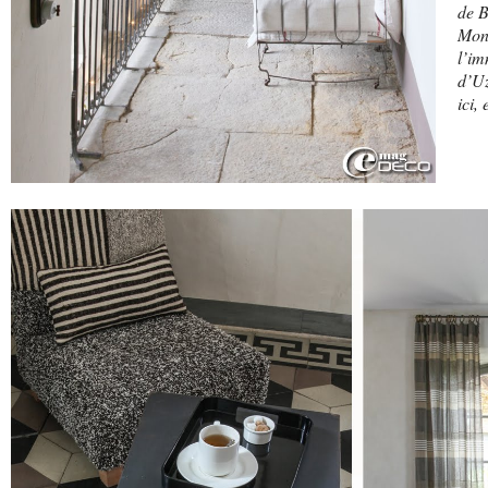
de B
Mon
l’im
d’Uz
ici,