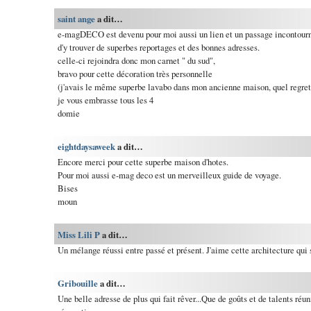
saint ange
a dit…
e-magDECO est devenu pour moi aussi un lien et un passage incontourna
d'y trouver de superbes reportages et des bonnes adresses.
celle-ci rejoindra donc mon carnet " du sud",
bravo pour cette décoration très personnelle
(j'avais le même superbe lavabo dans mon ancienne maison, quel regret q
je vous embrasse tous les 4
domie
eightdaysaweek
a dit…
Encore merci pour cette superbe maison d'hotes.
Pour moi aussi e-mag deco est un merveilleux guide de voyage.
Bises
moun
Miss Lili P
a dit…
Un mélange réussi entre passé et présent. J'aime cette architecture qui 
Gribouille
a dit…
Une belle adresse de plus qui fait rêver...Que de goûts et de talents réu