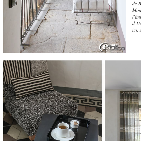
de B
Mon
l’im
d’Uz
ici,