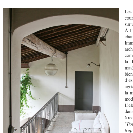
Les 
cour
sur 
À l’
cham
Imm
arch
comm
la 
maté
bien
d’e
agri
la m
mode
L’él
dans
à re
"
Pou
trop