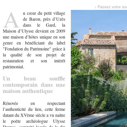
A
↓ Passez votre sou
u cœur du petit village
de Baron, près d’Uzès
dans le Gard, la
Maison d’Ulysse devient en 2009
une maison d’hôtes unique en son
genre en bénéficiant du label
"Fondation du Patrimoine" grâce à
la qualité de son projet de
restauration et son intérêt
patrimonial.
Un beau souffle
contemporain dans une
maison authentique
Rénovée en respectant
l’authenticité du lieu, cette ferme
datant du XVème siècle a vu naître
le poète archéologue Ulysse
Dumas, sommité locale de la fin