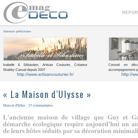
Menu
Voir le contenu
REPOR
Annonces publicitaires
.
Isabelle & Sébastien, Artisan Couturier, Créateur
Conseil en décor
Shabby-Casual depuis 2007
accompagnement pou
http://www.artisancouturier.fr/
http://w
« La Maison d'Ulysse »
Maison d'hôtes
25 commentaires
L'ancienne maison de village que Guy et Ga
démarche écologique respire aujourd'hui un ai
de leurs hôtes séduits par sa décoration minimalis