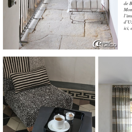
de B
Mon
l’im
d’Uz
ici,