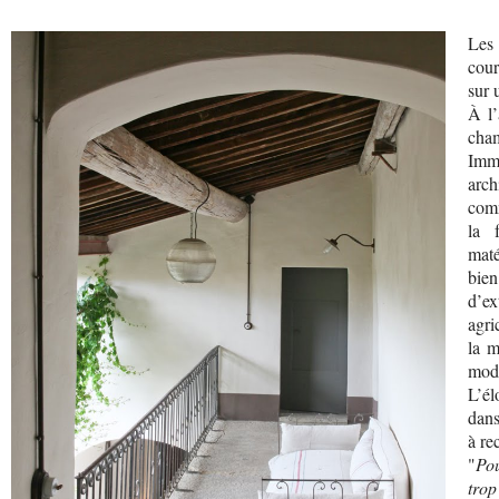
Les 
cour
sur 
À l’
cham
Imm
arch
comm
la 
maté
bien
d’e
agri
la m
mode
L’él
dans
à re
"
Pou
trop