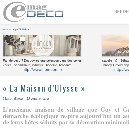
Menu
Voir le contenu
REPOR
Annonces publicitaires
.
Fan de déco ? Découvrez une sélection dans des styles
Isabelle & Sébast
variés : scandinave, industriel, bohème, brocante...
Shabby-Casual dep
http://www.hemoon.fr/
http://w
« La Maison d'Ulysse »
Maison d'hôtes
25 commentaires
L'ancienne maison de village que Guy et Ga
démarche écologique respire aujourd'hui un ai
de leurs hôtes séduits par sa décoration minimalis