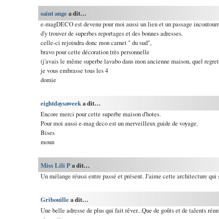
saint ange
a dit…
e-magDECO est devenu pour moi aussi un lien et un passage incontourna
d'y trouver de superbes reportages et des bonnes adresses.
celle-ci rejoindra donc mon carnet " du sud",
bravo pour cette décoration très personnelle
(j'avais le même superbe lavabo dans mon ancienne maison, quel regret q
je vous embrasse tous les 4
domie
eightdaysaweek
a dit…
Encore merci pour cette superbe maison d'hotes.
Pour moi aussi e-mag deco est un merveilleux guide de voyage.
Bises
moun
Miss Lili P
a dit…
Un mélange réussi entre passé et présent. J'aime cette architecture qui 
Gribouille
a dit…
Une belle adresse de plus qui fait rêver...Que de goûts et de talents réu