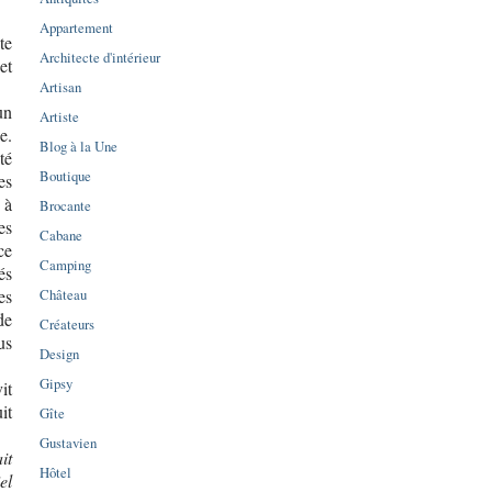
Appartement
te
Architecte d'intérieur
et
Artisan
un
Artiste
e.
Blog à la Une
té
Boutique
es
 à
Brocante
es
Cabane
ce
Camping
és
Château
es
de
Créateurs
us
Design
Gipsy
it
it
Gîte
Gustavien
it
Hôtel
iel