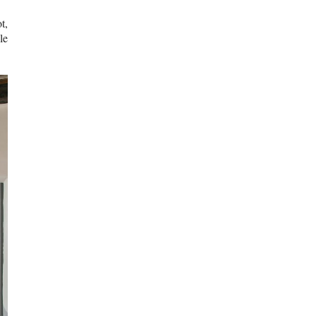
t,
le