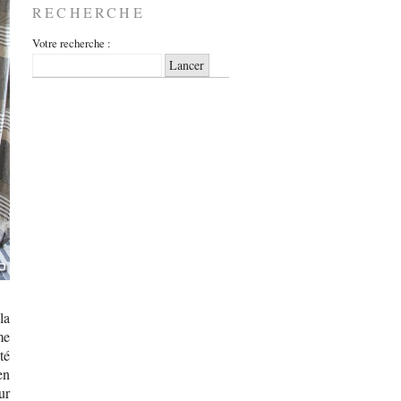
RECHERCHE
Votre recherche :
la
me
té
en
ur