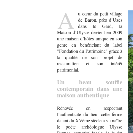
A
u cœur du petit village
de Baron, près d’Uzès
dans le Gard, la
Maison d’Ulysse devient en 2009
une maison d’hôtes unique en son
genre en bénéficiant du label
"Fondation du Patrimoine" grâce à
la qualité de son projet de
restauration et son intérêt
patrimonial.
Un beau souffle
contemporain dans une
maison authentique
Rénovée en respectant
l’authenticité du lieu, cette ferme
datant du XVème siècle a vu naître
le poète archéologue Ulysse
Dumas, sommité locale de la fin