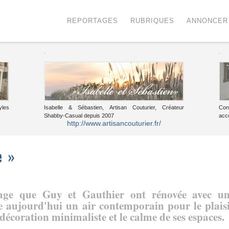
Menu
Voir le contenu
REPORTAGES
RUBRIQUES
ANNONCER
.
.
yles
Isabelle & Sébastien, Artisan Couturier, Créateur
Con
Shabby-Casual depuis 2007
acc
http://www.artisancouturier.fr/
e »
lage que Guy et Gauthier ont rénovée avec u
e aujourd'hui un air contemporain pour le plais
 décoration minimaliste et le calme de ses espaces.