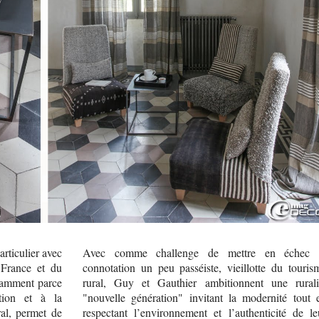
rticulier avec
Avec comme challenge de mettre en échec 
 France et du
connotation un peu passéiste, vieillotte du touris
otamment parce
rural, Guy et Gauthier ambitionnent une rurali
ation et à la
"nouvelle génération" invitant la modernité tout 
ral, permet de
respectant l’environnement et l’authenticité de le