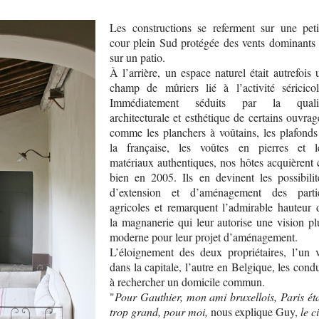
Les constructions se referment sur une peti
cour plein Sud protégée des vents dominants 
sur un patio.
À l’arrière, un espace naturel était autrefois 
champ de mûriers lié à l’activité séricicol
Immédiatement séduits par la quali
architecturale et esthétique de certains ouvrag
comme les planchers à voûtains, les plafonds
la française, les voûtes en pierres et l
matériaux authentiques, nos hôtes acquièrent 
bien en 2005. Ils en devinent les possibilit
d’extension et d’aménagement des parti
agricoles et remarquent l’admirable hauteur 
la magnanerie qui leur autorise une vision pl
moderne pour leur projet d’aménagement.
L’éloignement des deux propriétaires, l’un v
dans la capitale, l’autre en Belgique, les condu
à rechercher un domicile commun.
"
Pour Gauthier, mon ami bruxellois, Paris éta
trop grand, pour moi,
nous explique Guy,
le c