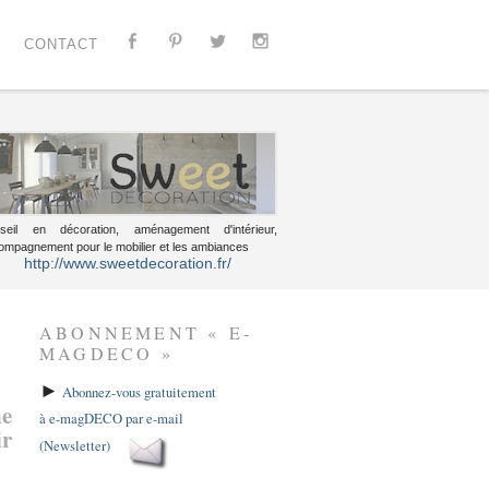
CONTACT
seil en décoration, aménagement d'intérieur,
ompagnement pour le mobilier et les ambiances
http://www.sweetdecoration.fr/
ABONNEMENT « E-
MAGDECO »
►
Abonnez-vous gratuitement
ne
à e-magDECO par e-mail
ir
(Newsletter)