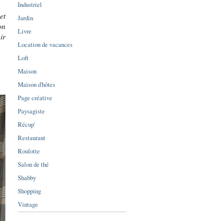
Industriel
et
Jardin
on
Livre
ir
Location de vacances
Loft
Maison
Maison d'hôtes
Page créative
Paysagiste
Récup'
Restaurant
Roulotte
Salon de thé
Shabby
Shopping
Vintage