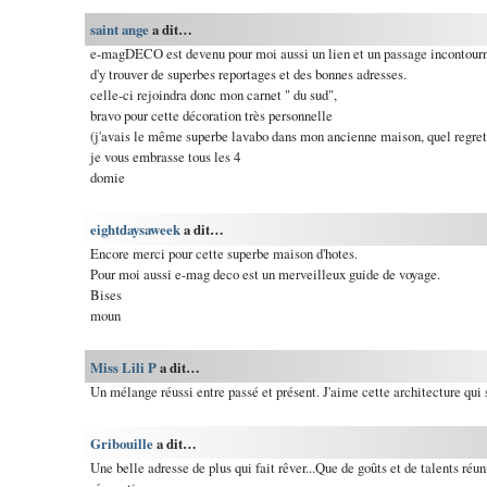
saint ange
a dit…
e-magDECO est devenu pour moi aussi un lien et un passage incontourna
d'y trouver de superbes reportages et des bonnes adresses.
celle-ci rejoindra donc mon carnet " du sud",
bravo pour cette décoration très personnelle
(j'avais le même superbe lavabo dans mon ancienne maison, quel regret q
je vous embrasse tous les 4
domie
eightdaysaweek
a dit…
Encore merci pour cette superbe maison d'hotes.
Pour moi aussi e-mag deco est un merveilleux guide de voyage.
Bises
moun
Miss Lili P
a dit…
Un mélange réussi entre passé et présent. J'aime cette architecture qui 
Gribouille
a dit…
Une belle adresse de plus qui fait rêver...Que de goûts et de talents réu