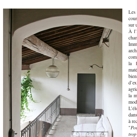
Les 
cour
sur 
À l’
cham
Imm
arch
comm
la 
maté
bien
d’e
agri
la m
mode
L’él
dans
à re
"
Pou
trop