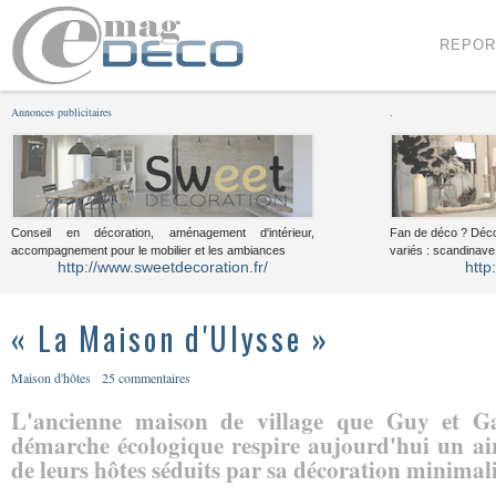
Menu
Voir le contenu
REPOR
Annonces publicitaires
.
Conseil en décoration, aménagement d'intérieur,
Fan de déco ? Déco
accompagnement pour le mobilier et les ambiances
variés : scandinave,
http://www.sweetdecoration.fr/
http
« La Maison d'Ulysse »
Maison d'hôtes
25 commentaires
L'ancienne maison de village que Guy et Ga
démarche écologique respire aujourd'hui un ai
de leurs hôtes séduits par sa décoration minimalis