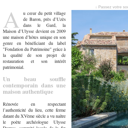
A
↓ Passez votre sou
u cœur du petit village
de Baron, près d’Uzès
dans le Gard, la
Maison d’Ulysse devient en 2009
une maison d’hôtes unique en son
genre en bénéficiant du label
"Fondation du Patrimoine" grâce à
la qualité de son projet de
restauration et son intérêt
patrimonial.
Un beau souffle
contemporain dans une
maison authentique
Rénovée en respectant
l’authenticité du lieu, cette ferme
datant du XVème siècle a vu naître
le poète archéologue Ulysse
Dumas, sommité locale de la fin