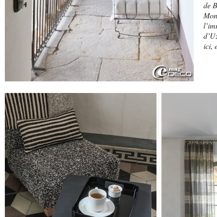
de B
Mon
l’im
d’Uz
ici,