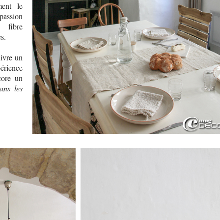
ment le
 passion
 fibre
es.
uivre un
périence
core un
ans les