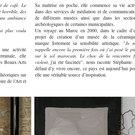
et de café. Le
Sa maîtrise en poche, elle commence sa vie acti
 horrible, des
dans des services de médiation et de communicati
 une ambiance
de différents musées ainsi que dans les sectio
archéologiques de certaines municipalités.
ai plus voulu
Un voyage au Maroc en 2000, dans le cadre d’
projet de création d’un musée de la céramiqu
marque fortement sa sensibilité artistique. "
Je 
 une activité
rappelle encore la première fois où j’ai posé le pi
rminale, elle
sur le sol marocain. Le choc de la rencontre f
des Beaux-Arts
violent
, j'ai été fascinée", nous raconte Stéphanie.
défaut d’y vivre encore, ce pays est aujourd’hui po
théoriques sur
elle une véritable source d’inspiration.
ire de l’Art et