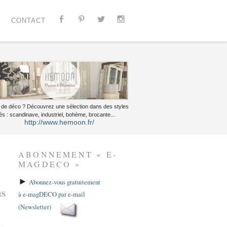
CONTACT
 de déco ? Découvrez une sélection dans des styles
és : scandinave, industriel, bohème, brocante...
http://www.hemoon.fr/
ABONNEMENT « E-
MAGDECO »
►
Abonnez-vous gratuitement
ns
à e-magDECO par e-mail
(Newsletter)