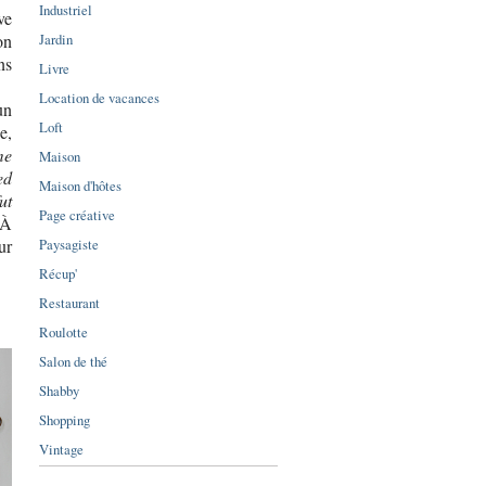
Industriel
ve
Jardin
on
ns
Livre
Location de vacances
un
Loft
e,
me
Maison
ed
Maison d'hôtes
ut
Page créative
 À
Paysagiste
ur
Récup'
Restaurant
Roulotte
Salon de thé
Shabby
Shopping
Vintage