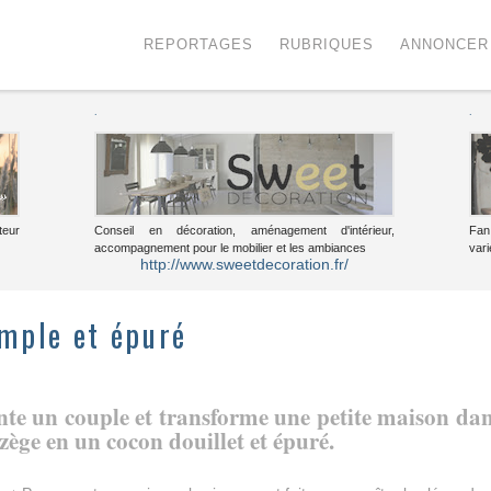
Menu
Voir le contenu
REPORTAGES
RUBRIQUES
ANNONCER
.
.
teur
Conseil en décoration, aménagement d'intérieur,
Fan
accompagnement pour le mobilier et les ambiances
vari
http://www.sweetdecoration.fr/
imple et épuré
te un couple et transforme une petite maison da
zège en un cocon douillet et épuré.