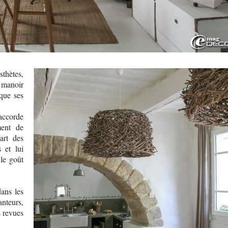
hètes,
 manoir
que ses
ccorde
ment de
art des
 et lui
 le goût
ans les
anteurs,
s revues