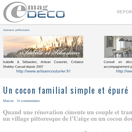
Menu
Voir le contenu
REPOR
Annonces publicitaires
.
Isabelle & Sébastien, Artisan Couturier, Créateur
Conseil en décor
Shabby-Casual depuis 2007
accompagnement pou
http://www.artisancouturier.fr/
http://w
Un cocon familial simple et épuré
Maison
34 commentaires
Quand une rénovation cimente un couple et tra
un village pittoresque de l’Uzège en un cocon dou