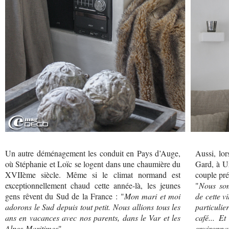
Un autre déménagement les conduit en Pays d’Auge,
Aussi, lor
où Stéphanie et Loïc se logent dans une chaumière du
Gard, à Uz
XVIIème siècle. Même si le climat normand est
couple pré
exceptionnellement chaud cette année-là, les jeunes
"
Nous som
gens rêvent du Sud de la France : "
Mon mari et moi
de cette vi
adorons le Sud depuis tout petit. Nous allions tous les
particulie
ans en vacances avec nos parents, dans le Var et les
café... E
Alpes-Maritimes
".
environnan