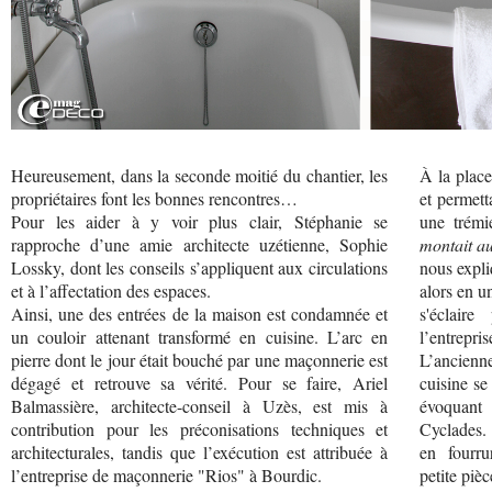
Heureusement, dans la seconde moitié du chantier, les
À la place
propriétaires font les bonnes rencontres…
et permett
Pour les aider à y voir plus clair, Stéphanie se
une trémi
rapproche d’une amie architecte uzétienne, Sophie
montait au
Lossky, dont les conseils s’appliquent aux circulations
nous expli
et à l’affectation des espaces.
alors en u
Ainsi, une des entrées de la maison est condamnée et
s'éclair
un couloir attenant transformé en cuisine. L’arc en
l’entrepri
pierre dont le jour était bouché par une maçonnerie est
L’ancienne
dégagé et retrouve sa vérité. Pour se faire, Ariel
cuisine se
Balmassière, architecte-conseil à Uzès, est mis à
évoquan
contribution pour les préconisations techniques et
Cyclades. 
architecturales, tandis que l’exécution est attribuée à
en fourru
l’entreprise de maçonnerie "Rios" à Bourdic.
petite pièc