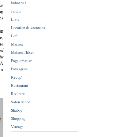
Industriel
ve
Jardin
on
ns
Livre
Location de vacances
un
Loft
e,
me
Maison
ed
Maison d'hôtes
ut
Page créative
 À
Paysagiste
ur
Récup'
Restaurant
Roulotte
Salon de thé
Shabby
Shopping
Vintage