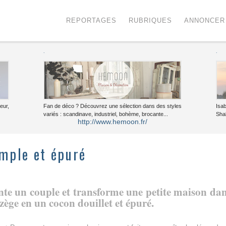
Menu
Voir le contenu
REPORTAGES
RUBRIQUES
ANNONCER
.
.
eur,
Fan de déco ? Découvrez une sélection dans des styles
Isa
variés : scandinave, industriel, bohème, brocante...
Sha
http://www.hemoon.fr/
imple et épuré
te un couple et transforme une petite maison da
zège en un cocon douillet et épuré.