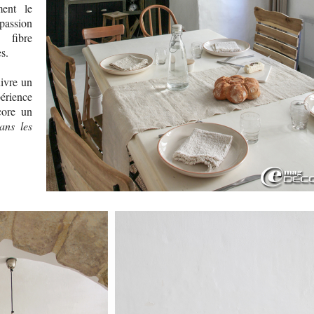
ment le
 passion
 fibre
es.
uivre un
périence
core un
ans les