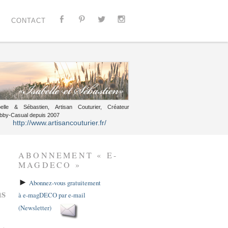
CONTACT
belle & Sébastien, Artisan Couturier, Créateur
bby-Casual depuis 2007
http://www.artisancouturier.fr/
ABONNEMENT « E-
MAGDECO »
►
Abonnez-vous gratuitement
ns
à e-magDECO par e-mail
(Newsletter)