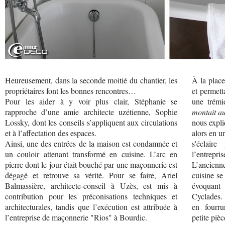
Heureusement, dans la seconde moitié du chantier, les
À la place
propriétaires font les bonnes rencontres…
et permett
Pour les aider à y voir plus clair, Stéphanie se
une trémi
rapproche d’une amie architecte uzétienne, Sophie
montait au
Lossky, dont les conseils s’appliquent aux circulations
nous expli
et à l’affectation des espaces.
alors en u
Ainsi, une des entrées de la maison est condamnée et
s'éclair
un couloir attenant transformé en cuisine. L’arc en
l’entrepri
pierre dont le jour était bouché par une maçonnerie est
L’ancienne
dégagé et retrouve sa vérité. Pour se faire, Ariel
cuisine se
Balmassière, architecte-conseil à Uzès, est mis à
évoquan
contribution pour les préconisations techniques et
Cyclades. 
architecturales, tandis que l’exécution est attribuée à
en fourru
l’entreprise de maçonnerie "Rios" à Bourdic.
petite pièc