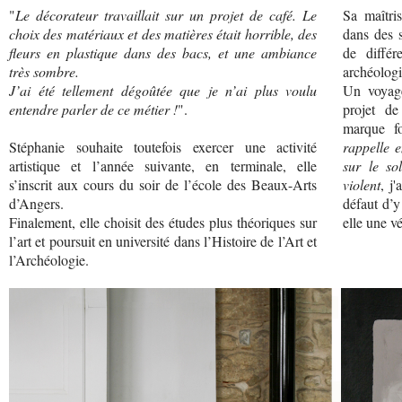
"
Le décorateur travaillait sur un projet de café. Le
Sa maîtri
choix des matériaux et des matières était horrible, des
dans des 
fleurs en plastique dans des bacs, et une ambiance
de différ
très sombre.
archéologi
J’ai été tellement dégoûtée que je n’ai plus voulu
Un voyag
entendre parler de ce métier !
".
projet d
marque fo
Stéphanie souhaite toutefois exercer une activité
rappelle e
artistique et l’année suivante, en terminale, elle
sur le so
s’inscrit aux cours du soir de l’école des Beaux-Arts
violent
, j
d’Angers.
défaut d’y
Finalement, elle choisit des études plus théoriques sur
elle une vé
l’art et poursuit en université dans l’Histoire de l’Art et
l’Archéologie.