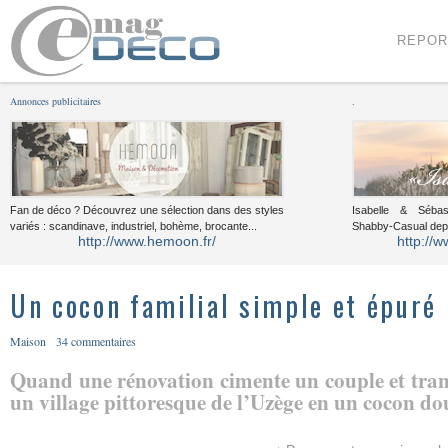
Menu
Voir le contenu
REPOR
Annonces publicitaires
.
Fan de déco ? Découvrez une sélection dans des styles
Isabelle & Sébast
variés : scandinave, industriel, bohème, brocante...
Shabby-Casual dep
http://www.hemoon.fr/
http://w
Un cocon familial simple et épuré
Maison
34 commentaires
Quand une rénovation cimente un couple et tra
un village pittoresque de l’Uzège en un cocon dou