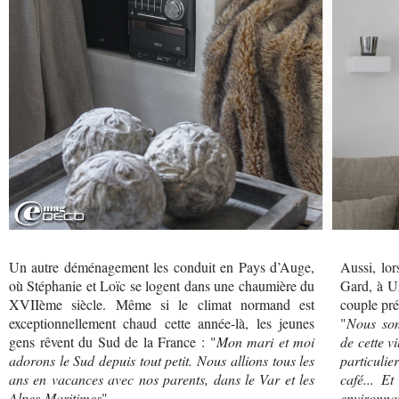
Un autre déménagement les conduit en Pays d’Auge,
Aussi, lor
où Stéphanie et Loïc se logent dans une chaumière du
Gard, à Uz
XVIIème siècle. Même si le climat normand est
couple pré
exceptionnellement chaud cette année-là, les jeunes
"
Nous som
gens rêvent du Sud de la France : "
Mon mari et moi
de cette vi
adorons le Sud depuis tout petit. Nous allions tous les
particulie
ans en vacances avec nos parents, dans le Var et les
café... E
Alpes-Maritimes
".
environnan