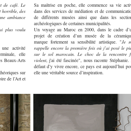
et de café. Le
Sa maîtrise en poche, elle commence sa vie acti
 horrible, des
dans des services de médiation et de communicati
 une ambiance
de différents musées ainsi que dans les sectio
archéologiques de certaines municipalités.
ai plus voulu
Un voyage au Maroc en 2000, dans le cadre d’
projet de création d’un musée de la céramiqu
marque fortement sa sensibilité artistique. "
Je 
 une activité
rappelle encore la première fois où j’ai posé le pi
rminale, elle
sur le sol marocain. Le choc de la rencontre f
des Beaux-Arts
violent
, j'ai été fascinée", nous raconte Stéphanie.
défaut d’y vivre encore, ce pays est aujourd’hui po
théoriques sur
elle une véritable source d’inspiration.
ire de l’Art et