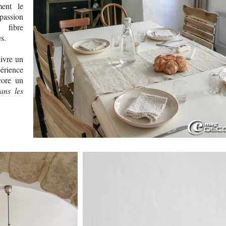
ment le
 passion
 fibre
es.
uivre un
périence
core un
ans les