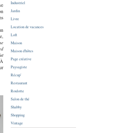
Industriel
ve
Jardin
on
ns
Livre
Location de vacances
un
Loft
e,
me
Maison
ed
Maison d'hôtes
ut
Page créative
 À
Paysagiste
ur
Récup'
Restaurant
Roulotte
Salon de thé
Shabby
Shopping
Vintage