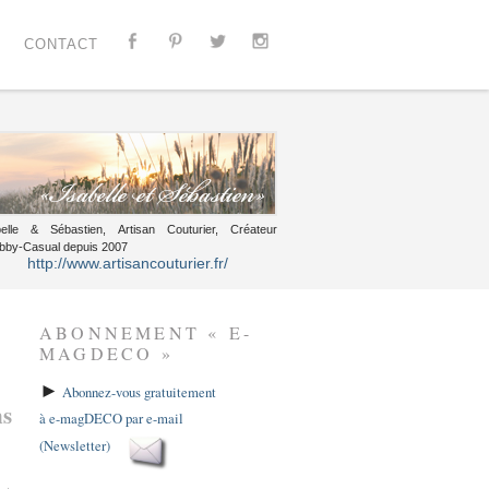
CONTACT
belle & Sébastien, Artisan Couturier, Créateur
bby-Casual depuis 2007
http://www.artisancouturier.fr/
ABONNEMENT « E-
MAGDECO »
►
Abonnez-vous gratuitement
ns
à e-magDECO par e-mail
(Newsletter)