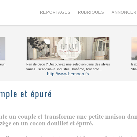
Menu
Voir le contenu
REPORTAGES
RUBRIQUES
ANNONCER
.
.
eur,
Fan de déco ? Découvrez une sélection dans des styles
Isa
variés : scandinave, industriel, bohème, brocante...
Sha
http://www.hemoon.fr/
imple et épuré
te un couple et transforme une petite maison da
zège en un cocon douillet et épuré.