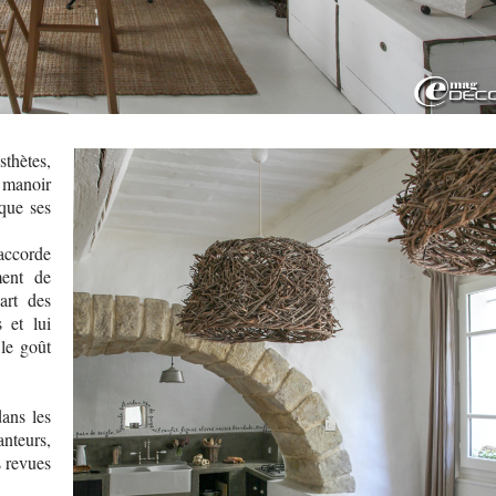
hètes,
 manoir
que ses
ccorde
ment de
art des
 et lui
 le goût
ans les
anteurs,
s revues