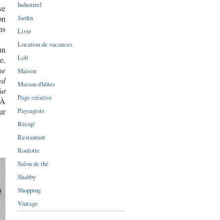
Industriel
ve
Jardin
on
ns
Livre
Location de vacances
un
Loft
e,
me
Maison
ed
Maison d'hôtes
ut
Page créative
 À
Paysagiste
ur
Récup'
Restaurant
Roulotte
Salon de thé
Shabby
Shopping
Vintage