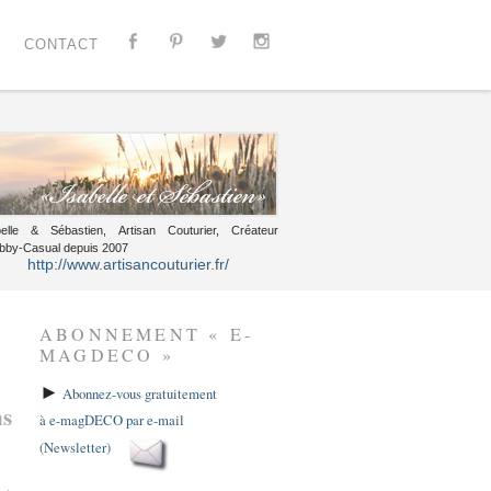
CONTACT
belle & Sébastien, Artisan Couturier, Créateur
bby-Casual depuis 2007
http://www.artisancouturier.fr/
ABONNEMENT « E-
MAGDECO »
►
Abonnez-vous gratuitement
ns
à e-magDECO par e-mail
(Newsletter)