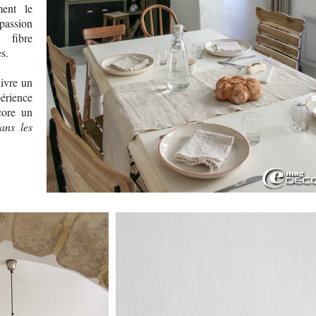
ment le
 passion
 fibre
es.
uivre un
périence
core un
ans les