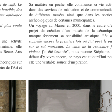
et de café. Le
Sa maîtrise en poche, elle commence sa vie acti
 horrible, des
dans des services de médiation et de communicati
 une ambiance
de différents musées ainsi que dans les sectio
archéologiques de certaines municipalités.
ai plus voulu
Un voyage au Maroc en 2000, dans le cadre d’
projet de création d’un musée de la céramiqu
marque fortement sa sensibilité artistique. "
Je 
 une activité
rappelle encore la première fois où j’ai posé le pi
rminale, elle
sur le sol marocain. Le choc de la rencontre f
des Beaux-Arts
violent
, j'ai été fascinée", nous raconte Stéphanie.
défaut d’y vivre encore, ce pays est aujourd’hui po
théoriques sur
elle une véritable source d’inspiration.
ire de l’Art et