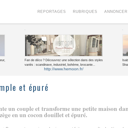
Menu
Voir le contenu
REPORTAGES
RUBRIQUES
ANNONCER
.
.
eur,
Fan de déco ? Découvrez une sélection dans des styles
Isa
variés : scandinave, industriel, bohème, brocante...
Sha
http://www.hemoon.fr/
imple et épuré
te un couple et transforme une petite maison da
zège en un cocon douillet et épuré.