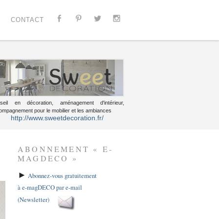
CONTACT
seil en décoration, aménagement d'intérieur,
ompagnement pour le mobilier et les ambiances
http://www.sweetdecoration.fr/
ABONNEMENT « E-
MAGDECO »
►
Abonnez-vous gratuitement
à e-magDECO par e-mail
(Newsletter)