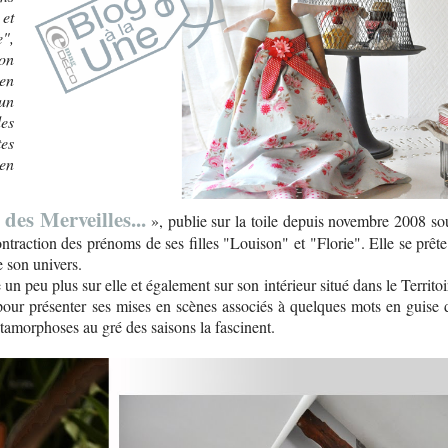
 et
",
Mon
 en
 un
des
tes
 en
des Merveilles...
», publie sur la toile depuis novembre 2008 so
ontraction des prénoms de ses filles "Louison" et "Florie". Elle se prête
e son univers.
un peu plus sur elle et également sur son intérieur situé dans le Territoi
 pour présenter ses mises en scènes associés à quelques mots en guise 
tamorphoses au gré des saisons la fascinent.