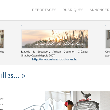
Menu
Voir le contenu
REPORTAGES
RUBRIQUES
ANNONCER
.
.
yles
Isabelle & Sébastien, Artisan Couturier, Créateur
Con
Shabby-Casual depuis 2007
acc
http://www.artisancouturier.fr/
lles... »
re
me
ns