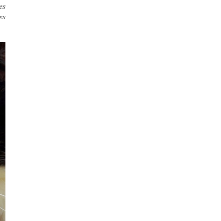
es
es