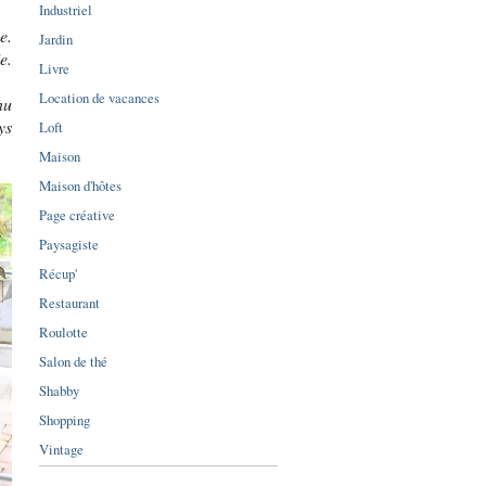
Industriel
e.
Jardin
e.
Livre
Location de vacances
nu
ys
Loft
Maison
Maison d'hôtes
Page créative
Paysagiste
Récup'
Restaurant
Roulotte
Salon de thé
Shabby
Shopping
Vintage