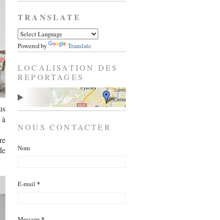
TRANSLATE
Powered by
Translate
LOCALISATION DES
REPORTAGES
us
 à
NOUS CONTACTER
re
Nom
de
E-mail
*
Message
*