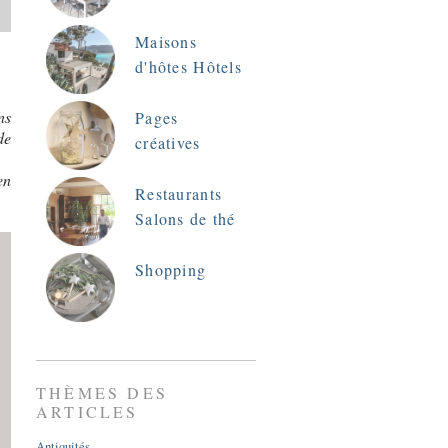
Maisons
d'hôtes Hôtels
ns
Pages
de
créatives
en
Restaurants
Salons de thé
Shopping
THÈMES DES
ARTICLES
Antiquités