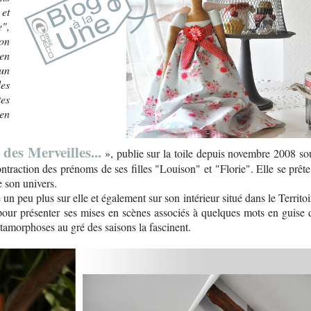
 et
",
Mon
 en
 un
des
tes
 en
des Merveilles...
», publie sur la toile depuis novembre 2008 so
ontraction des prénoms de ses filles "Louison" et "Florie". Elle se prête
e son univers.
un peu plus sur elle et également sur son intérieur situé dans le Territoi
 pour présenter ses mises en scènes associés à quelques mots en guise 
tamorphoses au gré des saisons la fascinent.