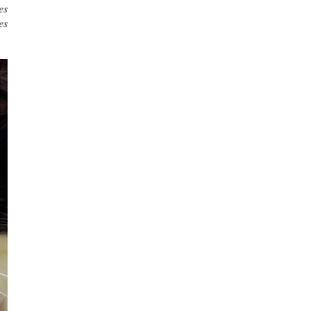
es
es