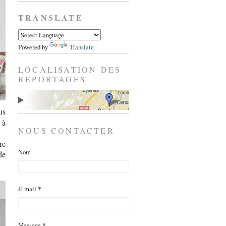
TRANSLATE
Powered by
Translate
LOCALISATION DES
REPORTAGES
us
 à
NOUS CONTACTER
re
Nom
de
E-mail
*
Message
*