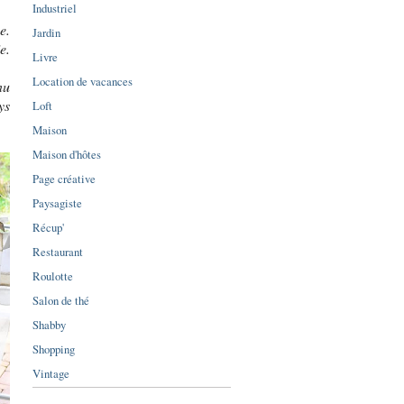
Industriel
e.
Jardin
e.
Livre
Location de vacances
nu
ys
Loft
Maison
Maison d'hôtes
Page créative
Paysagiste
Récup'
Restaurant
Roulotte
Salon de thé
Shabby
Shopping
Vintage