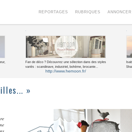
Menu
Voir le contenu
REPORTAGES
RUBRIQUES
ANNONCER
.
.
eur,
Fan de déco ? Découvrez une sélection dans des styles
Isa
variés : scandinave, industriel, bohème, brocante...
Sha
http://www.hemoon.fr/
lles... »
re
me
ns