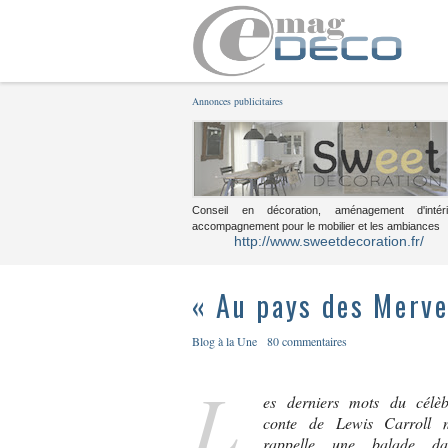
Annonces publicitaires
Conseil en décoration, aménagement d'intéri
accompagnement pour le mobilier et les ambiances
http://www.sweetdecoration.fr/
« Au pays des Mervei
Blog à la Une
80 commentaires
L
es derniers mots du célèb
conte de Lewis Carroll 
rappelle une balade da