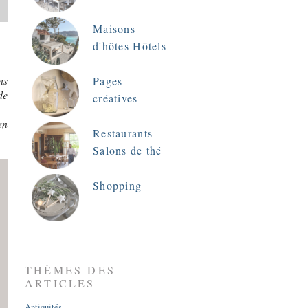
Maisons
d'hôtes Hôtels
ns
Pages
de
créatives
en
Restaurants
Salons de thé
Shopping
THÈMES DES
ARTICLES
Antiquités