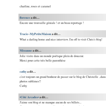
charline, roses et caramel
florence
a dit…
Encore une trouvaille géniale ! et un beau reportage !
Tracie~MyPetiteMaison
a dit…
What a darling home and nice interview. I'm off to visit Chris's blog!
Missanne
a dit…
Jolie visite dans un monde poétique plein de douceur.
Merci pour cette très belle parenthèse
cathy
a dit…
c'est toujours un grand bonheur de passer sur le blog de Christelle ..dan
photos sublimes!!
Cathy
•Côté Arcades•
a dit…
J'aime son blog et ne manque aucun de ses billets...