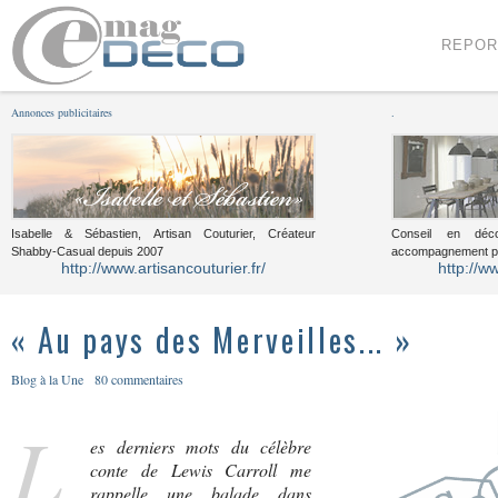
Menu
Voir le contenu
REPOR
Annonces publicitaires
.
Isabelle & Sébastien, Artisan Couturier, Créateur
Conseil en décor
Shabby-Casual depuis 2007
accompagnement pou
http://www.artisancouturier.fr/
http://w
« Au pays des Merveilles... »
Blog à la Une
80 commentaires
L
es derniers mots du célèbre
conte de Lewis Carroll me
rappelle une balade dans