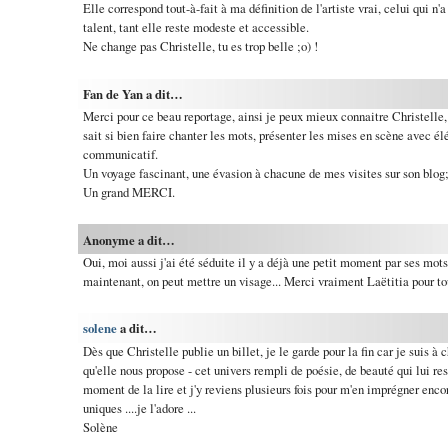
Elle correspond tout-à-fait à ma définition de l'artiste vrai, celui qui n
talent, tant elle reste modeste et accessible.
Ne change pas Christelle, tu es trop belle ;o) !
Fan de Yan a dit…
Merci pour ce beau reportage, ainsi je peux mieux connaitre Christelle,
sait si bien faire chanter les mots, présenter les mises en scène avec é
communicatif.
Un voyage fascinant, une évasion à chacune de mes visites sur son blog
Un grand MERCI.
Anonyme a dit…
Oui, moi aussi j'ai été séduite il y a déjà une petit moment par ses mots
maintenant, on peut mettre un visage... Merci vraiment Laëtitia pour to
solene
a dit…
Dès que Christelle publie un billet, je le garde pour la fin car je suis à
qu'elle nous propose - cet univers rempli de poésie, de beauté qui lui re
moment de la lire et j'y reviens plusieurs fois pour m'en imprégner enco
uniques ....je l'adore ...
Solène