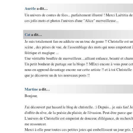
Aurèle
a dit…
Un univers de contes de fées... parfaitement illustré ! Merci Laëtitia de
ces jolis mots et photos l'univers d'une "Alice" merveilleuse...
Cat
a dit…
Je suis totalement fan ou addicte ou un truc du genre !! Christelle est
scène , des prises de vue, de l'assemblage des mots qui nous emportent 
féérique et magique ...
Une véritable bouffée de merveilleux ...alliant enfance, beauté et charm
Un petit bonheur de partage sur la blogo !! MErci encore à vous pour ce
nous en apprend davantage encore sur cette artiste !! et à toi Christelle
que je découvre un de tes nouveaux posts !!
Martine
a dit…
Bonjour,
J'ai découvert par hasard le blog de christelle. :) Depuis... je suis fan
d'offrir du rêve, de la poésie,du plaisir, de l'évasion. Peut-être parce q
L'univers de Christelle est empreint de douceur, d'élégance, de recherche 
me ressourcer.
Merci à elle pour toutes ces petites joies qui embellissent un jour gris. 