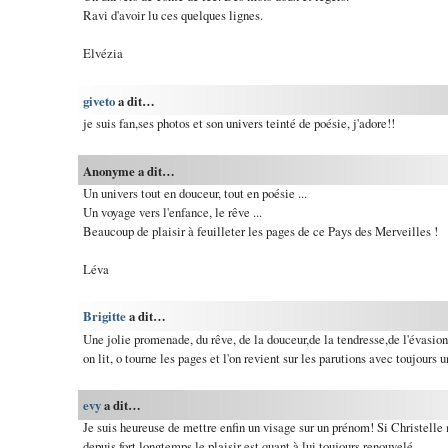
Ravi d'avoir lu ces quelques lignes.
Elvézia
giveto
a dit…
je suis fan,ses photos et son univers teinté de poésie, j'adore!!
Anonyme a dit…
Un univers tout en douceur, tout en poésie ...
Un voyage vers l'enfance, le rêve ...
Beaucoup de plaisir à feuilleter les pages de ce Pays des Merveilles !
Léva
Brigitte
a dit…
Une jolie promenade, du rêve, de la douceur,de la tendresse,de l'évasion
on lit, o tourne les pages et l'on revient sur les parutions avec toujours u
evy
a dit…
Je suis heureuse de mettre enfin un visage sur un prénom! Si Christelle 
depuis fort longtemps le plaisir est quant à lui toujours renouvelé.