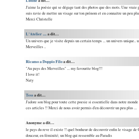
Lutine
a dit…
J'aime la poésie qui se dégage tant des photos que des mots. Une vraie
suis ravie de mettre un visage sur ton prénom et en connaitre un peu plus
Merci Christelle
L'Atelier ....
a dit…
Un univers que je visite depuis un certain temps ... un univers unique.. 
Merveilles ..
Ricamo a Doppio Filo
a dit…
"Au pays des Merveilles" ... my favourite blog!!!
I love it!
Naty
Tess
a dit…
J'adore son blog pour toute cette poesie si essentielle dans notre monde 
ces articles !! Merci de nous avoir permis d'en découvrir un peu plus ...
Anonyme a dit…
le pays du reve il existe !! quel bonheur de decouvrir enfin le visage de C
douceur, en féminité; un blog qui ressemble au Paradis