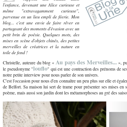
l'enfance, devenant une Alice curieuse et
même "extravagamment curieuse",
parvenue en un lieu empli de féerie. Mon
blog... c'est une envie de faire rêver en
partageant des moments d'évasion avec un
petit brin de poésie. Quelques mots, des
mises en scène d'objets chinés, des petites
merveilles de créatrices et la nature en
toile de fond !
Au pays des Merveilles...
Christelle, auteure du blog «
», pu
louflo
le pseudonyme "
" qui est une contraction des prénoms de ses 
notre petite interview pour nous parler de son univers.
C'est l'occasion pour nous d'en connaître un peu plus sur elle et égalem
de Belfort. Sa maison lui sert de trame pour présenter ses mises en
poème, mais aussi son jardin dont les métamorphoses au gré des saison