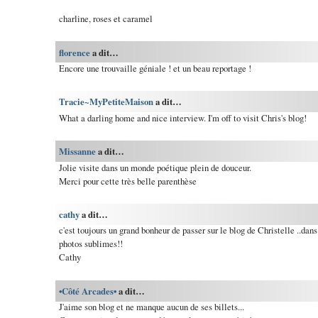
charline, roses et caramel
florence
a dit…
Encore une trouvaille géniale ! et un beau reportage !
Tracie~MyPetiteMaison
a dit…
What a darling home and nice interview. I'm off to visit Chris's blog!
Missanne
a dit…
Jolie visite dans un monde poétique plein de douceur.
Merci pour cette très belle parenthèse
cathy
a dit…
c'est toujours un grand bonheur de passer sur le blog de Christelle ..dan
photos sublimes!!
Cathy
•Côté Arcades•
a dit…
J'aime son blog et ne manque aucun de ses billets...