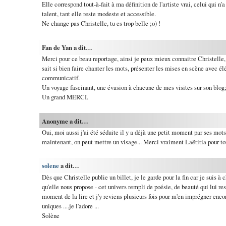
Elle correspond tout-à-fait à ma définition de l'artiste vrai, celui qui n
talent, tant elle reste modeste et accessible.
Ne change pas Christelle, tu es trop belle ;o) !
Fan de Yan a dit…
Merci pour ce beau reportage, ainsi je peux mieux connaitre Christelle,
sait si bien faire chanter les mots, présenter les mises en scène avec é
communicatif.
Un voyage fascinant, une évasion à chacune de mes visites sur son blog
Un grand MERCI.
Anonyme a dit…
Oui, moi aussi j'ai été séduite il y a déjà une petit moment par ses mots
maintenant, on peut mettre un visage... Merci vraiment Laëtitia pour to
solene
a dit…
Dès que Christelle publie un billet, je le garde pour la fin car je suis à
qu'elle nous propose - cet univers rempli de poésie, de beauté qui lui re
moment de la lire et j'y reviens plusieurs fois pour m'en imprégner enco
uniques ....je l'adore ...
Solène