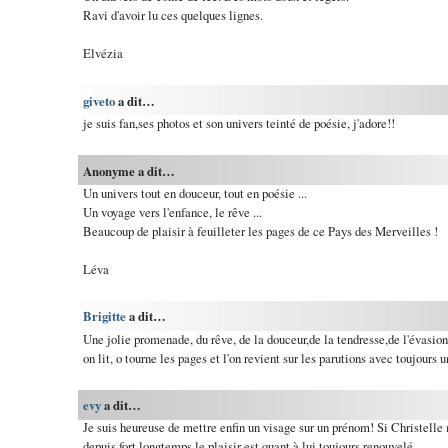
Ravi d'avoir lu ces quelques lignes.
Elvézia
giveto
a dit…
je suis fan,ses photos et son univers teinté de poésie, j'adore!!
Anonyme a dit…
Un univers tout en douceur, tout en poésie ...
Un voyage vers l'enfance, le rêve ...
Beaucoup de plaisir à feuilleter les pages de ce Pays des Merveilles !
Léva
Brigitte
a dit…
Une jolie promenade, du rêve, de la douceur,de la tendresse,de l'évasion
on lit, o tourne les pages et l'on revient sur les parutions avec toujours u
evy
a dit…
Je suis heureuse de mettre enfin un visage sur un prénom! Si Christelle 
depuis fort longtemps le plaisir est quant à lui toujours renouvelé.