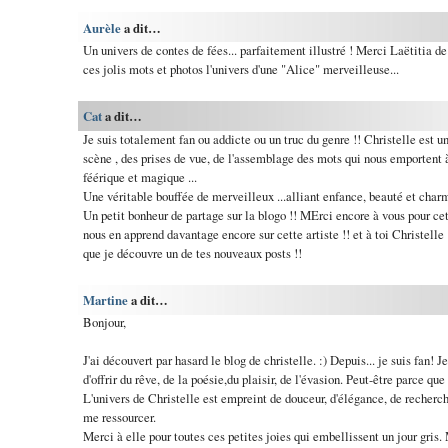
Aurèle
a dit…
Un univers de contes de fées... parfaitement illustré ! Merci Laëtitia de
ces jolis mots et photos l'univers d'une "Alice" merveilleuse...
Cat
a dit…
Je suis totalement fan ou addicte ou un truc du genre !! Christelle est
scène , des prises de vue, de l'assemblage des mots qui nous emportent 
féérique et magique ...
Une véritable bouffée de merveilleux ...alliant enfance, beauté et charm
Un petit bonheur de partage sur la blogo !! MErci encore à vous pour ce
nous en apprend davantage encore sur cette artiste !! et à toi Christelle
que je découvre un de tes nouveaux posts !!
Martine
a dit…
Bonjour,
J'ai découvert par hasard le blog de christelle. :) Depuis... je suis fan
d'offrir du rêve, de la poésie,du plaisir, de l'évasion. Peut-être parce q
L'univers de Christelle est empreint de douceur, d'élégance, de recherche 
me ressourcer.
Merci à elle pour toutes ces petites joies qui embellissent un jour gris. 