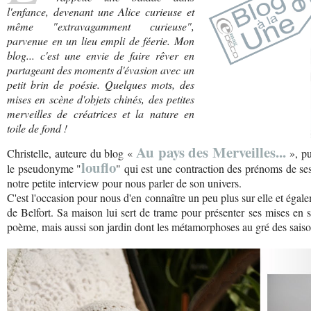
l'enfance, devenant une Alice curieuse et
même "extravagamment curieuse",
parvenue en un lieu empli de féerie. Mon
blog... c'est une envie de faire rêver en
partageant des moments d'évasion avec un
petit brin de poésie. Quelques mots, des
mises en scène d'objets chinés, des petites
merveilles de créatrices et la nature en
toile de fond !
Au pays des Merveilles...
Christelle, auteure du blog «
», pu
louflo
le pseudonyme "
" qui est une contraction des prénoms de ses 
notre petite interview pour nous parler de son univers.
C'est l'occasion pour nous d'en connaître un peu plus sur elle et égalem
de Belfort. Sa maison lui sert de trame pour présenter ses mises en
poème, mais aussi son jardin dont les métamorphoses au gré des saison