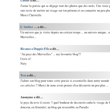
Lutine
a dit…
J'aime la poésie qui se dégage tant des photos que des mots. Une vraie
suis ravie de mettre un visage sur ton prénom et en connaitre un peu plus
Merci Christelle
L'Atelier ....
a dit…
Un univers que je visite depuis un certain temps ... un univers unique.. 
Merveilles ..
Ricamo a Doppio Filo
a dit…
"Au pays des Merveilles" ... my favourite blog!!!
I love it!
Naty
Tess
a dit…
J'adore son blog pour toute cette poesie si essentielle dans notre monde 
ces articles !! Merci de nous avoir permis d'en découvrir un peu plus ...
Anonyme a dit…
le pays du reve il existe !! quel bonheur de decouvrir enfin le visage de C
douceur, en féminité; un blog qui ressemble au Paradis