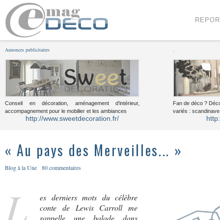
Menu
Voir le contenu
REPOR
Annonces publicitaires
.
Conseil en décoration, aménagement d'intérieur,
Fan de déco ? Déco
accompagnement pour le mobilier et les ambiances
variés : scandinave,
http://www.sweetdecoration.fr/
http
« Au pays des Merveilles... »
Blog à la Une
80 commentaires
L
es derniers mots du célèbre
conte de Lewis Carroll me
rappelle une balade dans