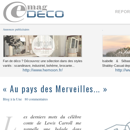
Menu
Voir le contenu
REPOR
Annonces publicitaires
.
Fan de déco ? Découvrez une sélection dans des styles
Isabelle & Sébast
variés : scandinave, industriel, bohème, brocante...
Shabby-Casual dep
http://www.hemoon.fr/
http://w
« Au pays des Merveilles... »
Blog à la Une
80 commentaires
L
es derniers mots du célèbre
conte de Lewis Carroll me
rappelle une balade dans