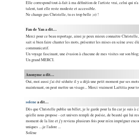
Elle correspond tout-à-fait à ma définition de l'artiste vrai, celui qui n
talent, tant elle reste modeste et accessible.
Ne change pas Christelle, tu es trop belle ;o) !
Fan de Yan a dit…
Merci pour ce beau reportage, ainsi je peux mieux connaitre Christelle,
sait si bien faire chanter les mots, présenter les mises en scène avec é
communicatif.
Un voyage fascinant, une évasion à chacune de mes visites sur son blog
Un grand MERCI.
Anonyme a dit…
Oui, moi aussi j'ai été séduite il y a déjà une petit moment par ses mots
maintenant, on peut mettre un visage... Merci vraiment Laëtitia pour to
solene
a dit…
Dès que Christelle publie un billet, je le garde pour la fin car je suis à
qu'elle nous propose - cet univers rempli de poésie, de beauté qui lui re
moment de la lire et j'y reviens plusieurs fois pour m'en imprégner enco
uniques ....je l'adore ...
Solène