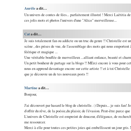
Aurèle
a dit…
Un univers de contes de fées... parfaitement illustré ! Merci Laëtitia de
ces jolis mots et photos l'univers d'une "Alice" merveilleuse...
Cat
a dit…
Je suis totalement fan ou addicte ou un truc du genre !! Christelle est
scène , des prises de vue, de l'assemblage des mots qui nous emportent 
féérique et magique ...
Une véritable bouffée de merveilleux ...alliant enfance, beauté et charm
Un petit bonheur de partage sur la blogo !! MErci encore à vous pour ce
nous en apprend davantage encore sur cette artiste !! et à toi Christelle
que je découvre un de tes nouveaux posts !!
Martine
a dit…
Bonjour,
J'ai découvert par hasard le blog de christelle. :) Depuis... je suis fan
d'offrir du rêve, de la poésie,du plaisir, de l'évasion. Peut-être parce q
L'univers de Christelle est empreint de douceur, d'élégance, de recherche 
me ressourcer.
Merci à elle pour toutes ces petites joies qui embellissent un jour gris. 