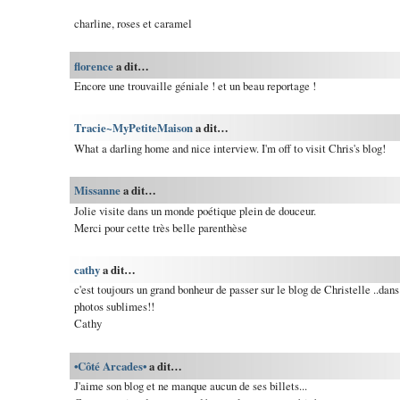
charline, roses et caramel
florence
a dit…
Encore une trouvaille géniale ! et un beau reportage !
Tracie~MyPetiteMaison
a dit…
What a darling home and nice interview. I'm off to visit Chris's blog!
Missanne
a dit…
Jolie visite dans un monde poétique plein de douceur.
Merci pour cette très belle parenthèse
cathy
a dit…
c'est toujours un grand bonheur de passer sur le blog de Christelle ..dan
photos sublimes!!
Cathy
•Côté Arcades•
a dit…
J'aime son blog et ne manque aucun de ses billets...