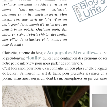
l'enfance, devenant une Alice curieuse et
même "extravagamment curieuse",
parvenue en un lieu empli de féerie. Mon
blog... c'est une envie de faire rêver en
partageant des moments d'évasion avec un
petit brin de poésie. Quelques mots, des
mises en scène d'objets chinés, des petites
merveilles de créatrices et la nature en
toile de fond !
Au pays des Merveilles...
Christelle, auteure du blog «
», pu
louflo
le pseudonyme "
" qui est une contraction des prénoms de ses 
notre petite interview pour nous parler de son univers.
C'est l'occasion pour nous d'en connaître un peu plus sur elle et égalem
de Belfort. Sa maison lui sert de trame pour présenter ses mises en
poème, mais aussi son jardin dont les métamorphoses au gré des saison