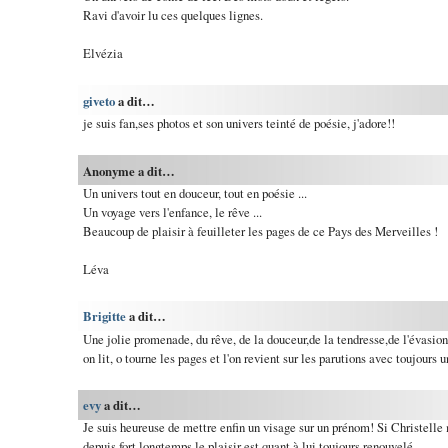
Ravi d'avoir lu ces quelques lignes.
Elvézia
giveto
a dit…
je suis fan,ses photos et son univers teinté de poésie, j'adore!!
Anonyme a dit…
Un univers tout en douceur, tout en poésie ...
Un voyage vers l'enfance, le rêve ...
Beaucoup de plaisir à feuilleter les pages de ce Pays des Merveilles !
Léva
Brigitte
a dit…
Une jolie promenade, du rêve, de la douceur,de la tendresse,de l'évasion
on lit, o tourne les pages et l'on revient sur les parutions avec toujours u
evy
a dit…
Je suis heureuse de mettre enfin un visage sur un prénom! Si Christelle 
depuis fort longtemps le plaisir est quant à lui toujours renouvelé.