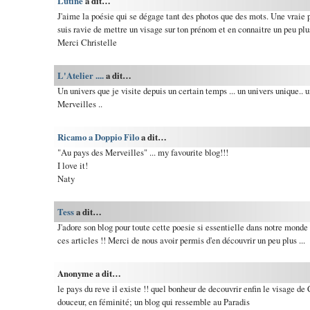
Lutine
a dit…
J'aime la poésie qui se dégage tant des photos que des mots. Une vraie
suis ravie de mettre un visage sur ton prénom et en connaitre un peu plus
Merci Christelle
L'Atelier ....
a dit…
Un univers que je visite depuis un certain temps ... un univers unique.. 
Merveilles ..
Ricamo a Doppio Filo
a dit…
"Au pays des Merveilles" ... my favourite blog!!!
I love it!
Naty
Tess
a dit…
J'adore son blog pour toute cette poesie si essentielle dans notre monde 
ces articles !! Merci de nous avoir permis d'en découvrir un peu plus ...
Anonyme a dit…
le pays du reve il existe !! quel bonheur de decouvrir enfin le visage de C
douceur, en féminité; un blog qui ressemble au Paradis