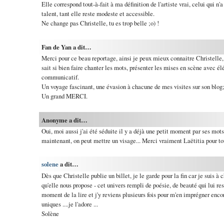
Elle correspond tout-à-fait à ma définition de l'artiste vrai, celui qui n
talent, tant elle reste modeste et accessible.
Ne change pas Christelle, tu es trop belle ;o) !
Fan de Yan a dit…
Merci pour ce beau reportage, ainsi je peux mieux connaitre Christelle,
sait si bien faire chanter les mots, présenter les mises en scène avec é
communicatif.
Un voyage fascinant, une évasion à chacune de mes visites sur son blog
Un grand MERCI.
Anonyme a dit…
Oui, moi aussi j'ai été séduite il y a déjà une petit moment par ses mots
maintenant, on peut mettre un visage... Merci vraiment Laëtitia pour to
solene
a dit…
Dès que Christelle publie un billet, je le garde pour la fin car je suis à
qu'elle nous propose - cet univers rempli de poésie, de beauté qui lui re
moment de la lire et j'y reviens plusieurs fois pour m'en imprégner enco
uniques ....je l'adore ...
Solène