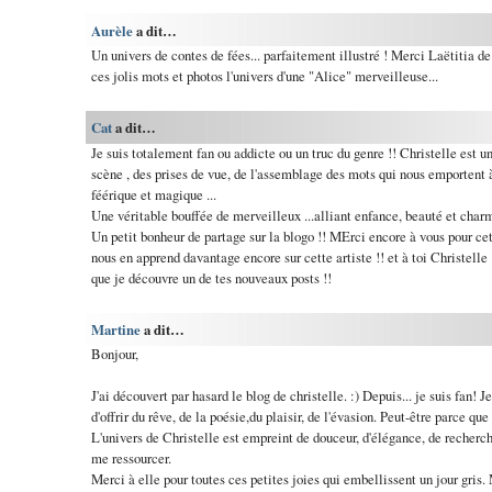
Aurèle
a dit…
Un univers de contes de fées... parfaitement illustré ! Merci Laëtitia de
ces jolis mots et photos l'univers d'une "Alice" merveilleuse...
Cat
a dit…
Je suis totalement fan ou addicte ou un truc du genre !! Christelle est
scène , des prises de vue, de l'assemblage des mots qui nous emportent 
féérique et magique ...
Une véritable bouffée de merveilleux ...alliant enfance, beauté et charm
Un petit bonheur de partage sur la blogo !! MErci encore à vous pour ce
nous en apprend davantage encore sur cette artiste !! et à toi Christelle
que je découvre un de tes nouveaux posts !!
Martine
a dit…
Bonjour,
J'ai découvert par hasard le blog de christelle. :) Depuis... je suis fan
d'offrir du rêve, de la poésie,du plaisir, de l'évasion. Peut-être parce q
L'univers de Christelle est empreint de douceur, d'élégance, de recherche 
me ressourcer.
Merci à elle pour toutes ces petites joies qui embellissent un jour gris. 