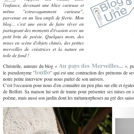
l'enfance, devenant une Alice curieuse et
même "extravagamment curieuse",
parvenue en un lieu empli de féerie. Mon
blog... c'est une envie de faire rêver en
partageant des moments d'évasion avec un
petit brin de poésie. Quelques mots, des
mises en scène d'objets chinés, des petites
merveilles de créatrices et la nature en
toile de fond !
Au pays des Merveilles...
Christelle, auteure du blog «
», pu
louflo
le pseudonyme "
" qui est une contraction des prénoms de ses 
notre petite interview pour nous parler de son univers.
C'est l'occasion pour nous d'en connaître un peu plus sur elle et égalem
de Belfort. Sa maison lui sert de trame pour présenter ses mises en
poème, mais aussi son jardin dont les métamorphoses au gré des saison