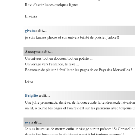
Ravi d'avoir lu ces quelques lignes.
Elvézia
giveto
a dit…
je suis fan,ses photos et son univers teinté de poésie, j'adore!!
Anonyme a dit…
Un univers tout en douceur, tout en poésie ...
Un voyage vers l'enfance, le rêve ...
Beaucoup de plaisir à feuilleter les pages de ce Pays des Merveilles !
Léva
Brigitte
a dit…
Une jolie promenade, du rêve, de la douceur,de la tendresse,de l'évasion
on lit, o tourne les pages et l'on revient sur les parutions avec toujours u
evy
a dit…
Je suis heureuse de mettre enfin un visage sur un prénom! Si Christelle 
depuis fort longtemps le plaisir est quant à lui toujours renouvelé.