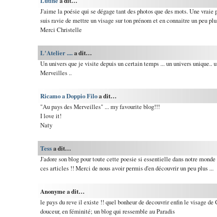
Lutine
a dit…
J'aime la poésie qui se dégage tant des photos que des mots. Une vraie
suis ravie de mettre un visage sur ton prénom et en connaitre un peu plus
Merci Christelle
L'Atelier ....
a dit…
Un univers que je visite depuis un certain temps ... un univers unique.. 
Merveilles ..
Ricamo a Doppio Filo
a dit…
"Au pays des Merveilles" ... my favourite blog!!!
I love it!
Naty
Tess
a dit…
J'adore son blog pour toute cette poesie si essentielle dans notre monde 
ces articles !! Merci de nous avoir permis d'en découvrir un peu plus ...
Anonyme a dit…
le pays du reve il existe !! quel bonheur de decouvrir enfin le visage de C
douceur, en féminité; un blog qui ressemble au Paradis