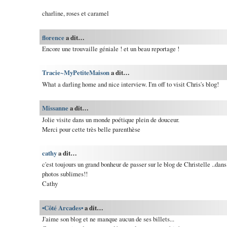
charline, roses et caramel
florence
a dit…
Encore une trouvaille géniale ! et un beau reportage !
Tracie~MyPetiteMaison
a dit…
What a darling home and nice interview. I'm off to visit Chris's blog!
Missanne
a dit…
Jolie visite dans un monde poétique plein de douceur.
Merci pour cette très belle parenthèse
cathy
a dit…
c'est toujours un grand bonheur de passer sur le blog de Christelle ..dan
photos sublimes!!
Cathy
•Côté Arcades•
a dit…
J'aime son blog et ne manque aucun de ses billets...