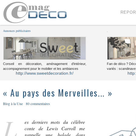
Menu
Voir le contenu
REPOR
Annonces publicitaires
.
Conseil en décoration, aménagement d'intérieur,
Fan de déco ? Déco
accompagnement pour le mobilier et les ambiances
variés : scandinave,
http://www.sweetdecoration.fr/
http
« Au pays des Merveilles... »
Blog à la Une
80 commentaires
L
es derniers mots du célèbre
conte de Lewis Carroll me
rappelle une balade dans