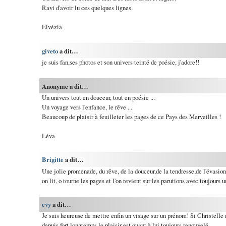
Ravi d'avoir lu ces quelques lignes.
Elvézia
giveto
a dit…
je suis fan,ses photos et son univers teinté de poésie, j'adore!!
Anonyme a dit…
Un univers tout en douceur, tout en poésie ...
Un voyage vers l'enfance, le rêve ...
Beaucoup de plaisir à feuilleter les pages de ce Pays des Merveilles !
Léva
Brigitte
a dit…
Une jolie promenade, du rêve, de la douceur,de la tendresse,de l'évasion
on lit, o tourne les pages et l'on revient sur les parutions avec toujours u
evy
a dit…
Je suis heureuse de mettre enfin un visage sur un prénom! Si Christelle 
depuis fort longtemps le plaisir est quant à lui toujours renouvelé.