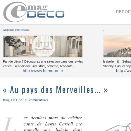
Menu
Voir le contenu
REPOR
Annonces publicitaires
.
Fan de déco ? Découvrez une sélection dans des styles
Isabelle & Sébast
variés : scandinave, industriel, bohème, brocante...
Shabby-Casual dep
http://www.hemoon.fr/
http://w
« Au pays des Merveilles... »
Blog à la Une
80 commentaires
L
es derniers mots du célèbre
conte de Lewis Carroll me
rappelle une balade dans