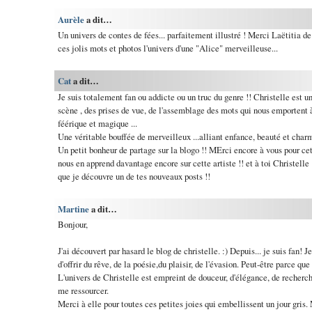
Aurèle
a dit…
Un univers de contes de fées... parfaitement illustré ! Merci Laëtitia de
ces jolis mots et photos l'univers d'une "Alice" merveilleuse...
Cat
a dit…
Je suis totalement fan ou addicte ou un truc du genre !! Christelle est
scène , des prises de vue, de l'assemblage des mots qui nous emportent 
féérique et magique ...
Une véritable bouffée de merveilleux ...alliant enfance, beauté et charm
Un petit bonheur de partage sur la blogo !! MErci encore à vous pour ce
nous en apprend davantage encore sur cette artiste !! et à toi Christelle
que je découvre un de tes nouveaux posts !!
Martine
a dit…
Bonjour,
J'ai découvert par hasard le blog de christelle. :) Depuis... je suis fan
d'offrir du rêve, de la poésie,du plaisir, de l'évasion. Peut-être parce q
L'univers de Christelle est empreint de douceur, d'élégance, de recherche 
me ressourcer.
Merci à elle pour toutes ces petites joies qui embellissent un jour gris. 