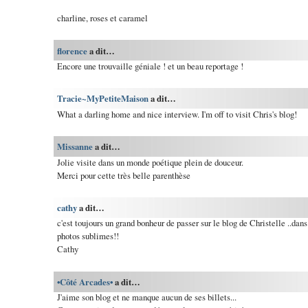
charline, roses et caramel
florence
a dit…
Encore une trouvaille géniale ! et un beau reportage !
Tracie~MyPetiteMaison
a dit…
What a darling home and nice interview. I'm off to visit Chris's blog!
Missanne
a dit…
Jolie visite dans un monde poétique plein de douceur.
Merci pour cette très belle parenthèse
cathy
a dit…
c'est toujours un grand bonheur de passer sur le blog de Christelle ..dan
photos sublimes!!
Cathy
•Côté Arcades•
a dit…
J'aime son blog et ne manque aucun de ses billets...