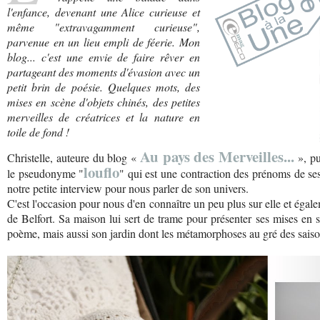
l'enfance, devenant une Alice curieuse et
même "extravagamment curieuse",
parvenue en un lieu empli de féerie. Mon
blog... c'est une envie de faire rêver en
partageant des moments d'évasion avec un
petit brin de poésie. Quelques mots, des
mises en scène d'objets chinés, des petites
merveilles de créatrices et la nature en
toile de fond !
Au pays des Merveilles...
Christelle, auteure du blog «
», pu
louflo
le pseudonyme "
" qui est une contraction des prénoms de ses 
notre petite interview pour nous parler de son univers.
C'est l'occasion pour nous d'en connaître un peu plus sur elle et égalem
de Belfort. Sa maison lui sert de trame pour présenter ses mises en
poème, mais aussi son jardin dont les métamorphoses au gré des saison