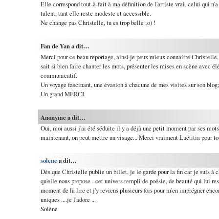
Elle correspond tout-à-fait à ma définition de l'artiste vrai, celui qui n
talent, tant elle reste modeste et accessible.
Ne change pas Christelle, tu es trop belle ;o) !
Fan de Yan a dit…
Merci pour ce beau reportage, ainsi je peux mieux connaitre Christelle,
sait si bien faire chanter les mots, présenter les mises en scène avec é
communicatif.
Un voyage fascinant, une évasion à chacune de mes visites sur son blog
Un grand MERCI.
Anonyme a dit…
Oui, moi aussi j'ai été séduite il y a déjà une petit moment par ses mots
maintenant, on peut mettre un visage... Merci vraiment Laëtitia pour to
solene
a dit…
Dès que Christelle publie un billet, je le garde pour la fin car je suis à
qu'elle nous propose - cet univers rempli de poésie, de beauté qui lui re
moment de la lire et j'y reviens plusieurs fois pour m'en imprégner enco
uniques ....je l'adore ...
Solène