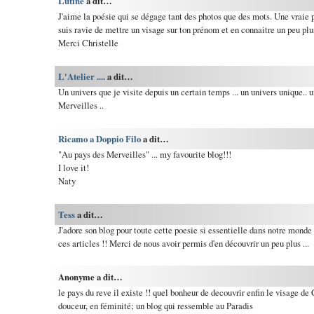
Lutine
a dit…
J'aime la poésie qui se dégage tant des photos que des mots. Une vraie
suis ravie de mettre un visage sur ton prénom et en connaitre un peu plus
Merci Christelle
L'Atelier ....
a dit…
Un univers que je visite depuis un certain temps ... un univers unique.. 
Merveilles ..
Ricamo a Doppio Filo
a dit…
"Au pays des Merveilles" ... my favourite blog!!!
I love it!
Naty
Tess
a dit…
J'adore son blog pour toute cette poesie si essentielle dans notre monde 
ces articles !! Merci de nous avoir permis d'en découvrir un peu plus ...
Anonyme a dit…
le pays du reve il existe !! quel bonheur de decouvrir enfin le visage de C
douceur, en féminité; un blog qui ressemble au Paradis